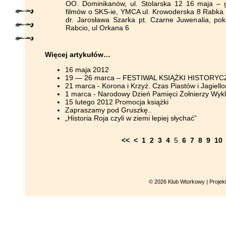
Więcej artykułów…
16 maja 2012
19 — 26 marca – FESTIWAL KSIĄŻKI HISTORYC
21 marca - Korona i Krzyż. Czas Piastów i Jagiell
1 marca - Narodowy Dzień Pamięci Żołnierzy Wyk
15 lutego 2012 Promocja książki
Zapraszamy pod Gruszkę..
„Historia Roja czyli w ziemi lepiej słychać”
<<
<
1
2
3
4
5
6
7
8
9
10
© 2026 Klub Wtorkowy | Projek