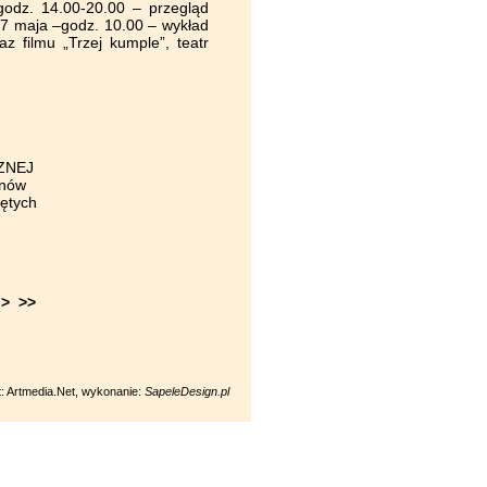
ZNEJ
onów
lętych
>
>>
t: Artmedia.Net, wykonanie:
SapeleDesign.pl