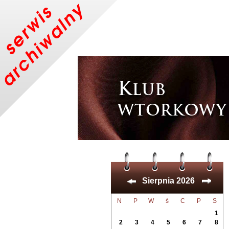
Sierpnia 2026
N
P
W
ś
C
P
S
1
2
3
4
5
6
7
8