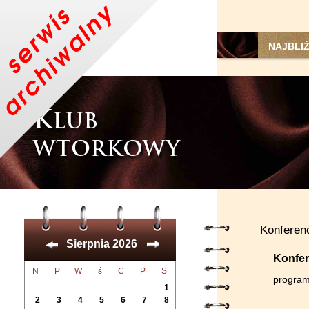
NAJBLI
Konferenc
Sierpnia 2026
Konfer
N
P
W
ś
C
P
S
program
1
2
3
4
5
6
7
8