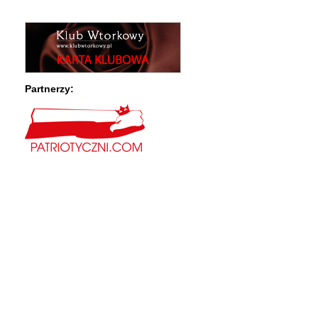
Partnerzy:
panele elewacyjne
drewniane okna pasywne i energooszczędne
13 grudnia, stan wojenny w małopolsce i świętokrzyskim