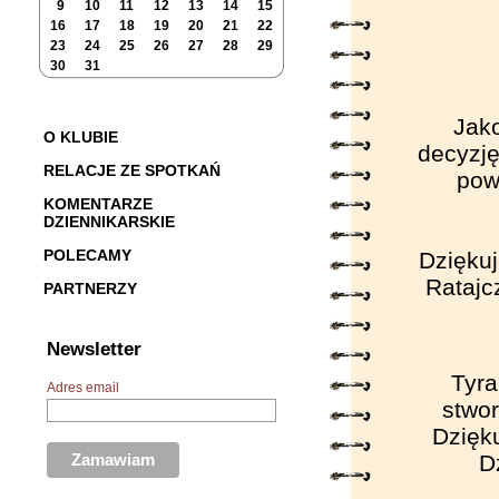
9
10
11
12
13
14
15
16
17
18
19
20
21
22
23
24
25
26
27
28
29
30
31
Jak
O KLUBIE
decyzję
RELACJE ZE SPOTKAŃ
pow
KOMENTARZE
DZIENNIKARSKIE
POLECAMY
Dziękuj
Ratajc
PARTNERZY
Newsletter
Tyra
Adres email
stwor
Dzięk
D