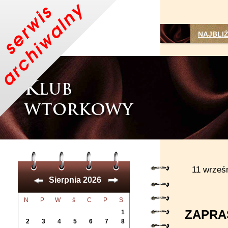
NAJBLI
11 wrześn
Sierpnia 2026
N
P
W
ś
C
P
S
ZAPRA
1
2
3
4
5
6
7
8