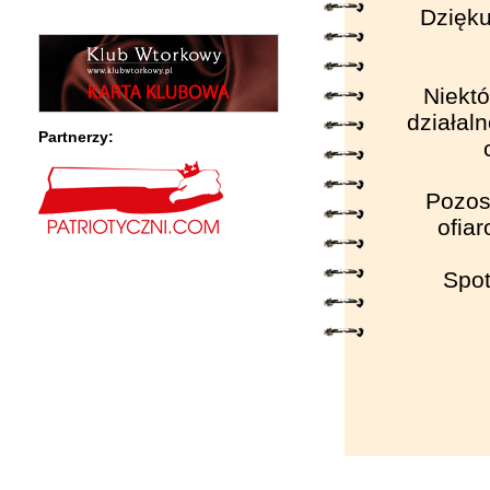
Dzięku
Niekt
działal
Partnerzy:
Pozos
ofia
Spot
panele elewacyjne
drewniane okna pasywne i energooszczędne