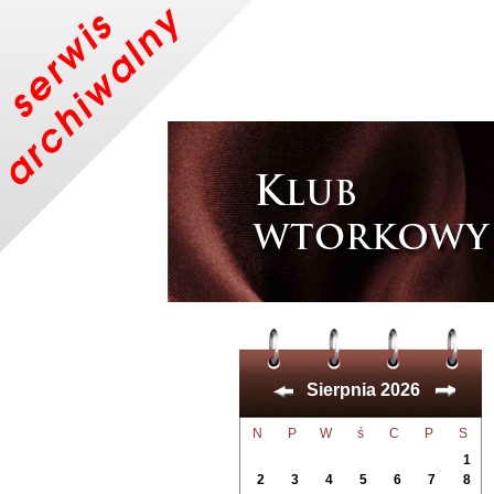
Sierpnia 2026
N
P
W
ś
C
P
S
1
2
3
4
5
6
7
8