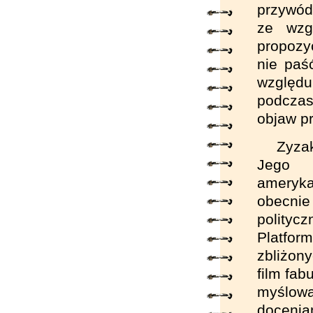
przywód
ze wzg
propozy
nie paś
względu
podczas
objaw p
Zyza
Jego 
ameryka
obecnie
polityc
Platfo
zbliżon
film fab
myślowa 
docenia