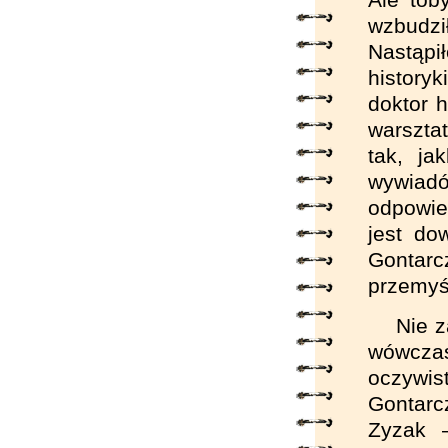
wzbudzi
Nastąpi
history
doktor h
warsztat
tak, ja
wywiadó
odpowie
jest do
Gontarc
przemyśl
Nie z
wówcza
oczywis
Gontarc
Zyzak 