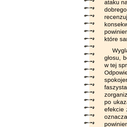
ataku na
dobrego 
recenz
konsekw
powinie
które sa
Wyglą
głosu, 
w tej sp
Odpowie
spokoje
faszys
zorgani
po ukaza
efekcie
oznacza
powinien