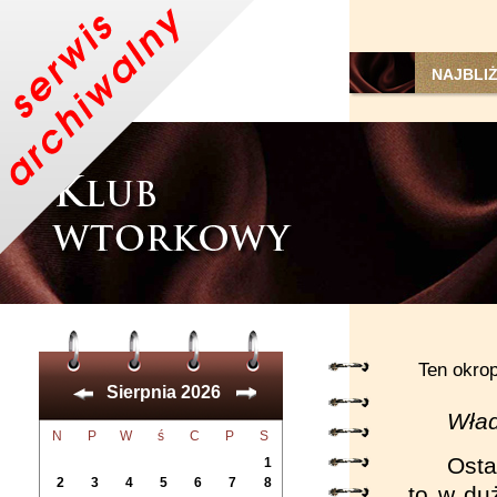
NAJBLI
Ten okro
Sierpnia 2026
Wład
N
P
W
ś
C
P
S
Osta
1
2
3
4
5
6
7
8
to w du