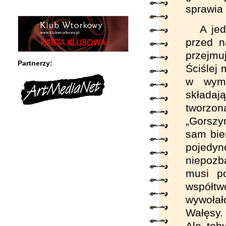
sprawia 
A jed
przed n
przejmu
Partnerzy:
Ściślej 
w wymi
składa
tworzo
„Gorszy
sam bier
pojed
niepozb
musi p
współtw
wywołał
Wałęsy.
Ale tob