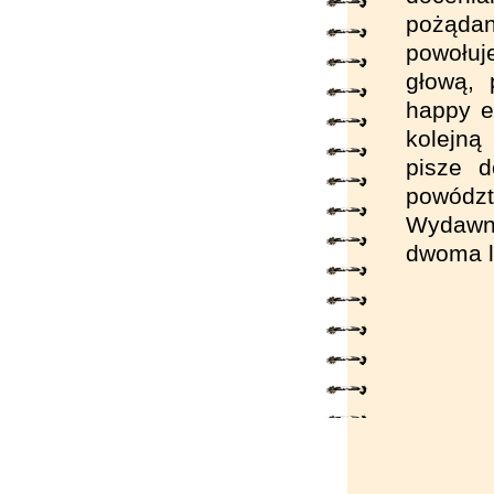
pożądan
powołuj
głową, 
happy e
kolejną
pisze d
powództ
Wydawni
dwoma l