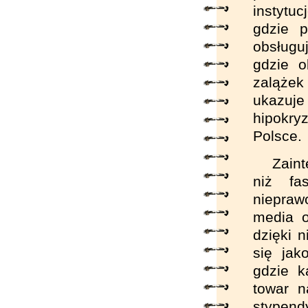
instytu
gdzie 
obsługu
gdzie o
zalążek
ukazuj
hipokry
Polsce.
Zain
niż fa
niepraw
media o
dzięki n
się jak
gdzie k
towar n
stypendy