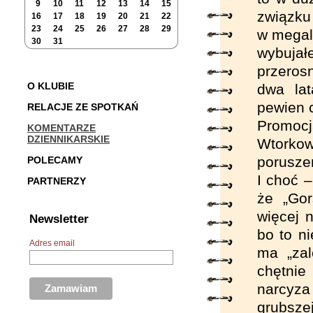
9
10
11
12
13
14
15
związku 
16
17
18
19
20
21
22
23
24
25
26
27
28
29
w megal
30
31
wybuja
przeros
O KLUBIE
dwa lat
pewien 
RELACJE ZE SPOTKAŃ
Promocj
KOMENTARZE
DZIENNIKARSKIE
Wtorkow
poruszen
POLECAMY
I choć 
PARTNERZY
że „Gor
więcej n
Newsletter
bo to n
Adres email
ma „zal
chętnie
narcyza
grubsze