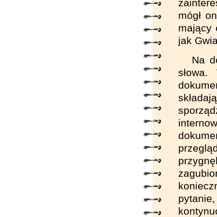
zainter
mógł on
mający 
jak Gwi
Na d
słowa.
dokume
składa
sporząd
interno
dokumen
przegl
przygnę
zagubi
koniec
pytanie
kontyn