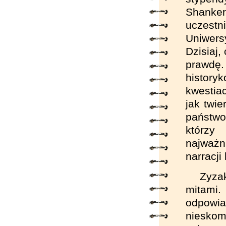
Shanker
uczes
Uniwers
Dzisiaj,
prawdę.
history
kwestia
jak twi
państwo
którzy
najważ
narracji
Zyzak
mitami
odpowi
nieskom